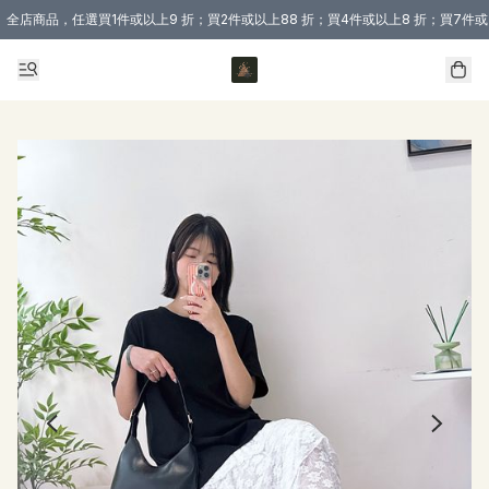
全店商品，任選買1件或以上9 折；買2件或以上88 折；買4件或以上8 折；買7件或
購買 3 件商品或以上即享免運費優惠！（適用於 本地送貨、本地取貨 )