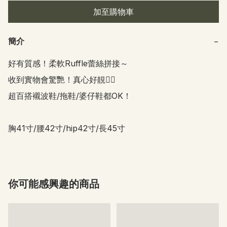
加至購物車
簡介
−
好有質感！柔軟Ruffle蕾絲拼接～

收到實物會驚艷！真心好靚👍🏻

超百搭襯波鞋/拖鞋/婆仔鞋都OK！

胸41寸/腰42寸/hip42寸/長45寸
你可能感興趣的商品