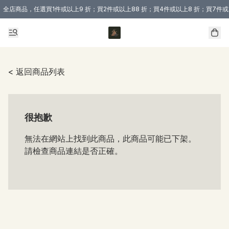
全店商品，任選買1件或以上9 折；買2件或以上88 折；買4件或以上8 折；買7件或
購買 3 件商品或以上即享免運費優惠！（適用於 本地送貨、本地取貨 )
< 返回商品列表
很抱歉
無法在網站上找到此商品，此商品可能已下架。
請檢查商品連結是否正確。