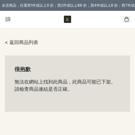
全店商品，任選買1件或以上9 折；買2件或以上88 折；買4件或以上8 折；買7件或
購買 3 件商品或以上即享免運費優惠！（適用於 本地送貨、本地取貨 )
< 返回商品列表
很抱歉
無法在網站上找到此商品，此商品可能已下架。
請檢查商品連結是否正確。