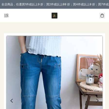
全店商品，任選買1件或以上9 折；買2件或以上88 折；買4件或以上8 折；買7件或
購買 3 件商品或以上即享免運費優惠！（適用於 本地送貨、本地取貨 )