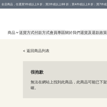
全店商品，任選買1件或以上9 折；買2件或以上88 折；買4件或以上8 折；買7件或
購買 3 件商品或以上即享免運費優惠！（適用於 本地送貨、本地取貨 )
商品
送貨方式
付款方式
會員專區
關於我們
退貨及退款政策
< 返回商品列表
很抱歉
無法在網站上找到此商品，此商品可能已下架
確。