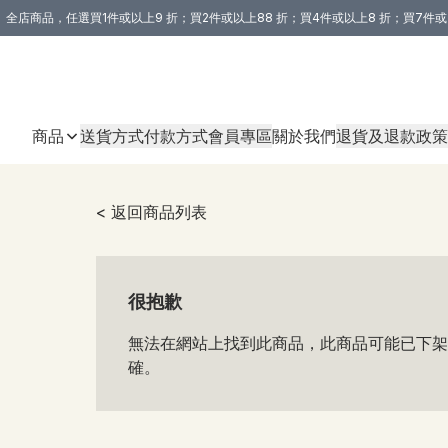
全店商品，任選買1件或以上9 折；買2件或以上88 折；買4件或以上8 折；買7件或
購買 3 件商品或以上即享免運費優惠！（適用於 本地送貨、本地取貨 )
商品
送貨方式
付款方式
會員專區
關於我們
退貨及退款政策
< 返回商品列表
很抱歉
無法在網站上找到此商品，此商品可能已下架
確。