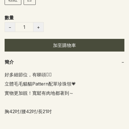
數量
−
+
加至購物車
簡介
−
好多細節位，有睇頭👍🏻

立體毛毛貓貓Pattern配單珍珠領💗

實物更加靚！寬鬆有肉地都著到～

胸42吋/腰42吋/長21吋 