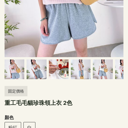
固定價格
重工毛毛貓珍珠領上衣 2色
顏色
粉紅
白