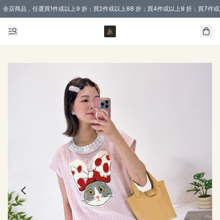
全店商品，任選買1件或以上9 折；買2件或以上88 折；買4件或以上8 折；買7件或
購買 3 件商品或以上即享免運費優惠！（適用於 本地送貨、本地取貨 )