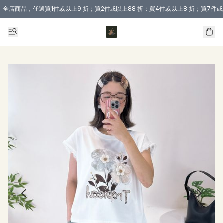
全店商品，任選買1件或以上9 折；買2件或以上88 折；買4件或以上8 折；買7件或
購買 3 件商品或以上即享免運費優惠！（適用於 本地送貨、本地取貨 )