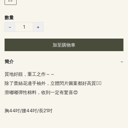
數量
−
+
加至購物車
簡介
−
質地好靚，重工之作～～

除了蕾絲花邊手袖外，立體閃片圖案都好高質👍🏻

滑嘟嘟彈性棉料，收到一定有驚喜😍

胸44吋/腰44吋/長21吋  