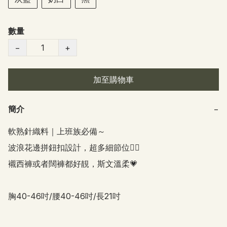
數量
−
+
加至購物車
簡介
−
軟熟針織料｜上班族必備～

波浪花邊拼鈕扣設計，超多細節位👍🏻

襯西褲或者闊褲都好靚，斯文溫柔💗

胸40-46吋/腰40-46吋/長21吋