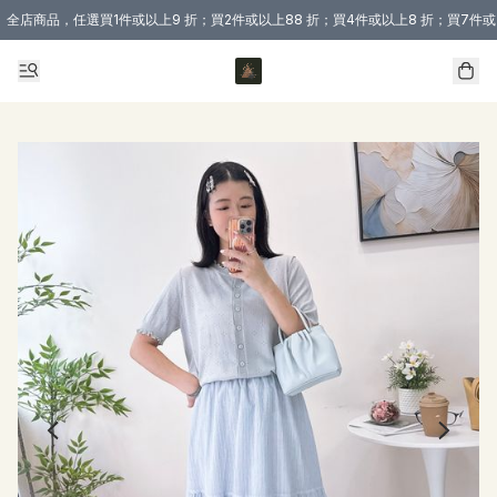
全店商品，任選買1件或以上9 折；買2件或以上88 折；買4件或以上8 折；買7件或
購買 3 件商品或以上即享免運費優惠！（適用於 本地送貨、本地取貨 )