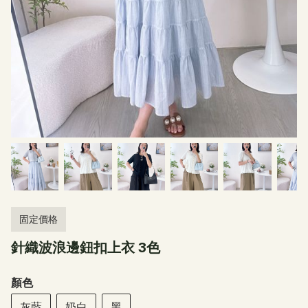
固定價格
針織波浪邊鈕扣上衣 3色
顏色
灰藍
奶白
黑