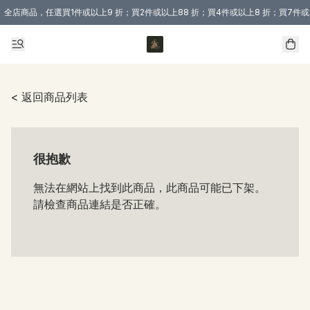
全店商品，任選買1件或以上9 折；買2件或以上88 折；買4件或以上8 折；買7件或
購買 3 件商品或以上即享免運費優惠！（適用於 本地送貨、本地取貨 )
< 返回商品列表
很抱歉
無法在網站上找到此商品，此商品可能已下架。
請檢查商品連結是否正確。