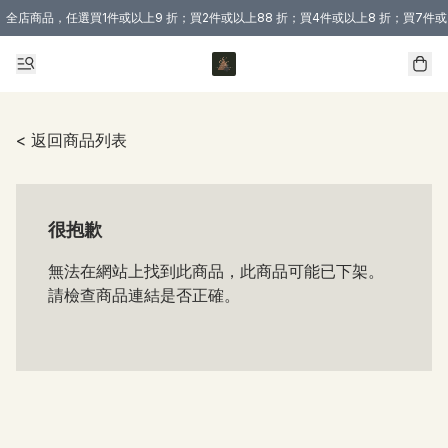
全店商品，任選買1件或以上9 折；買2件或以上88 折；買4件或以上8 折；買7件或
購買 3 件商品或以上即享免運費優惠！（適用於 本地送貨、本地取貨 )
< 返回商品列表
很抱歉
無法在網站上找到此商品，此商品可能已下架。
請檢查商品連結是否正確。