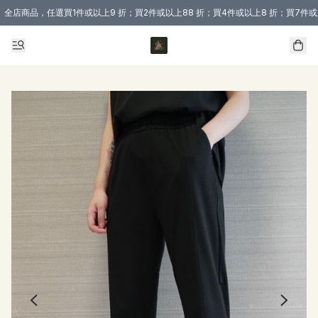
全店商品，任選買1件或以上9 折；買2件或以上88 折；買4件或以上8 折；買7件或
購買 3 件商品或以上即享免運費優惠！（適用於 本地送貨、本地取貨 )