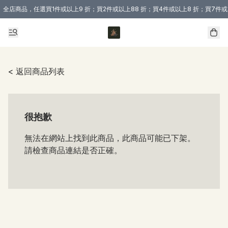
全店商品，任選買1件或以上9 折；買2件或以上88 折；買4件或以上8 折；買7件或
購買 3 件商品或以上即享免運費優惠！（適用於 本地送貨、本地取貨 )
< 返回商品列表
很抱歉
無法在網站上找到此商品，此商品可能已下架。
請檢查商品連結是否正確。