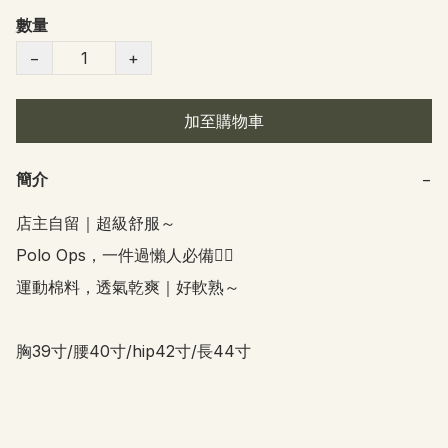
數量
−
+
加至購物車
簡介
−
店主自留｜超級舒服～

Polo Ops，一件過懶人必備👍🏻

運動棉料，透氣乾爽｜好軟熟～

胸39寸/腰40寸/hip42寸/長44寸