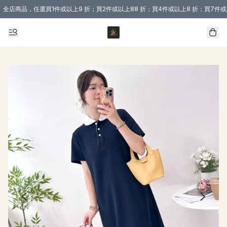
全店商品，任選買1件或以上9 折；買2件或以上88 折；買4件或以上8 折；買7件或
購買 3 件商品或以上即享免運費優惠！（適用於 本地送貨、本地取貨 )