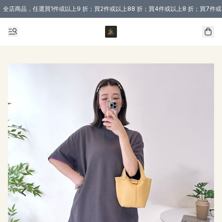
全店商品，任選買1件或以上9 折；買2件或以上88 折；買4件或以上8 折；買7件或
購買 3 件商品或以上即享免運費優惠！（適用於 本地送貨、本地取貨 )