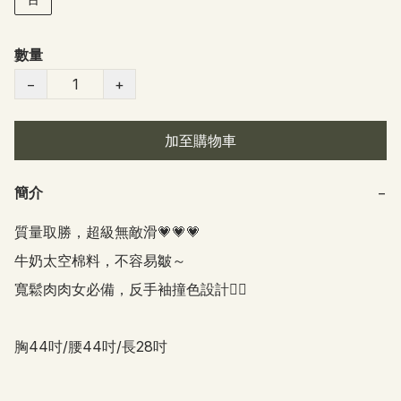
數量
−
+
加至購物車
簡介
−
質量取勝，超級無敵滑💗💗💗

牛奶太空棉料，不容易皺～

寬鬆肉肉女必備，反手袖撞色設計👍🏻

胸44吋/腰44吋/長28吋 