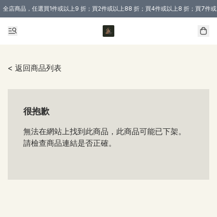
全店商品，任選買1件或以上9 折；買2件或以上88 折；買4件或以上8 折；買7件或
購買 3 件商品或以上即享免運費優惠！（適用於 本地送貨、本地取貨 )
< 返回商品列表
很抱歉
無法在網站上找到此商品，此商品可能已下架。
請檢查商品連結是否正確。