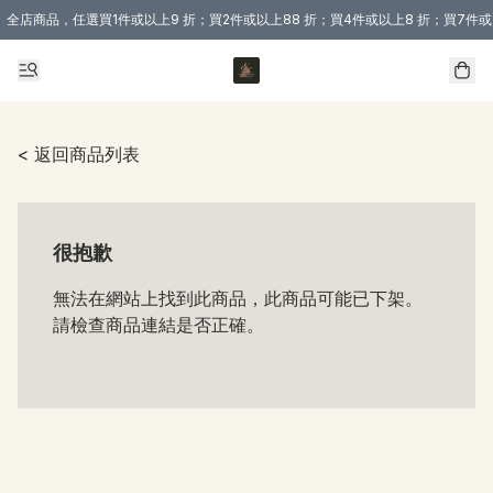
全店商品，任選買1件或以上9 折；買2件或以上88 折；買4件或以上8 折；買7件或
購買 3 件商品或以上即享免運費優惠！（適用於 本地送貨、本地取貨 )
< 返回商品列表
很抱歉
無法在網站上找到此商品，此商品可能已下架。
請檢查商品連結是否正確。