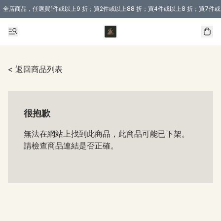
全店商品，任選買1件或以上9 折；買2件或以上88 折；買4件或以上8 折；買7件或
購買 3 件商品或以上即享免運費優惠！（適用於 本地送貨、本地取貨 )
< 返回商品列表
很抱歉
無法在網站上找到此商品，此商品可能已下架。
請檢查商品連結是否正確。