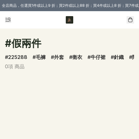
全店商品，任選買1件或以上9 折；買2件或以上88 折；買4件或以上8 折；買7件或
購買 3 件商品或以上即享免運費優惠！（適用於 本地送貨、本地取貨 )
#假兩件
225288
毛褲
外套
衛衣
牛仔裙
針織
闊
0項 商品