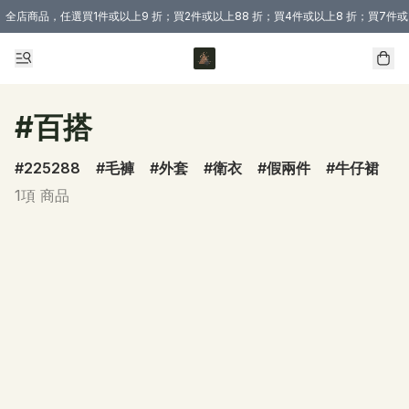
全店商品，任選買1件或以上9 折；買2件或以上88 折；買4件或以上8 折；買7件或
購買 3 件商品或以上即享免運費優惠！（適用於 本地送貨、本地取貨 )
#百搭
225288
毛褲
外套
衛衣
假兩件
牛仔裙
1項 商品