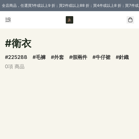
全店商品，任選買1件或以上9 折；買2件或以上88 折；買4件或以上8 折；買7件或
購買 3 件商品或以上即享免運費優惠！（適用於 本地送貨、本地取貨 )
#衛衣
225288
毛褲
外套
假兩件
牛仔裙
針織
0項 商品